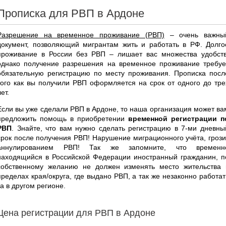
Прописка для РВП в Ардоне
Разрешение на временное проживание (РВП)
– очень важны
документ, позволяющий мигрантам жить и работать в РФ. Долго
проживание в России без РВП – лишает вас множества удобств
однако получение разрешения на временное проживание требуе
обязательную регистрацию по месту проживания. Прописка посл
того как вы получили РВП оформляется на срок от одного до тре
ет.
Если вы уже сделали РВП в Ардоне, то наша организация может ва
предложить помощь в приобретении
временной регистрации п
РВП
. Знайте, что вам нужно сделать регистрацию в 7-ми дневны
срок после получения РВП! Нарушение миграционного учёта, грози
аннулированием РВП! Так же запомните, что временн
находящийся в Российской Федерации иностранный гражданин, п
собственному желанию не должен изменять место жительства 
пределах края/округа, где выдано РВП, а так же незаконно работат
за в другом регионе.
Цена регистрации для РВП в Ардоне