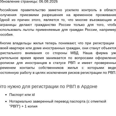
Обновление страницы: 06.08.2026
Российские правительство заметно усилило контроль в област
получения приезжими разрешения на временное проживание
Одной из причин этого, является то, что многие въезжающие и
заграницы делают гражданство России только для того, чтоб
использовать льготы применяемые для граждан России, например
пособия.
Многие владельцы жилья теперь понимают, что при регистрации 
своей квартире или доме иностранных граждан, они станут объекто
пристального внимания со стороны МВД. Наша фирма уж
длительное время время занимается по вопросами оформлени
прописки для иностранцев в статусе РВП и имеет проверенны
временем контакты собственников жилья с которыми веде
постоянную работу в целях исключения рисков регистрации по РВП
Что нужно для регистрации по РВП в Ардоне
Паспорт или id
Нотариально заверенный перевод паспорта (с отметкой
"РВП") + 1 копия