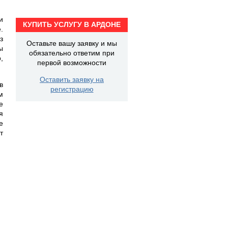
и
КУПИТЬ УСЛУГУ В АРДОНЕ
.
з
Оставьте вашу заявку и мы
ы
обязательно ответим при
,
первой возможности
Оставить заявку на
в
регистрацию
м
е
я
е
т
.