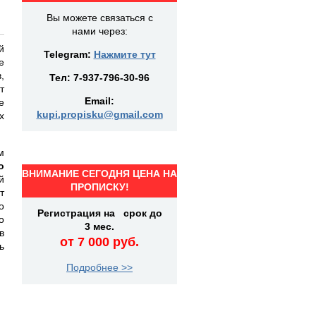
Вы можете связаться с
нами через:
й
Telegram:
Нажмите тут
е
,
Тел:
7-937-796-30-96
т
Email:
е
kupi.propisku@gmail.com
х
м
о
ВНИМАНИЕ СЕГОДНЯ ЦЕНА НА
й
ПРОПИСКУ!
т
о
Регистрация на срок до
о
3 мес.
в
от 7 000 руб.
ь
Подробнее >>