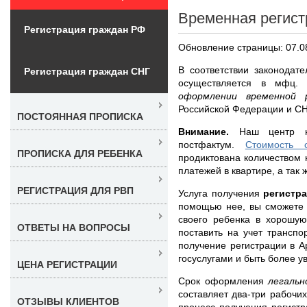
Временная регист
Регистрация граждан РФ
Обновление страницы: 07.0
В соответствии законодате
Регистрация граждан СНГ
осуществляется в мфц.
оформлении временной
Российской Федерации и СН
ПОСТОЯННАЯ ПРОПИСКА
Внимание.
Наш центр не
постфактум.
Стоимость 
ПРОПИСКА ДЛЯ РЕБЕНКА
продиктована количеством 
платежей в квартире, а так
РЕГИСТРАЦИЯ ДЛЯ РВП
Услуга получения
регистр
помощью нее, вы сможете 
своего ребенка в хорошую
ОТВЕТЫ НА ВОПРОСЫ
поставить на учет транспо
получение регистрации в А
госуслугами и быть более 
ЦЕНА РЕГИСТРАЦИИ
Срок оформления
легаль
составляет два-три рабочих
ОТЗЫВЫ КЛИЕНТОВ
процесс получения регист